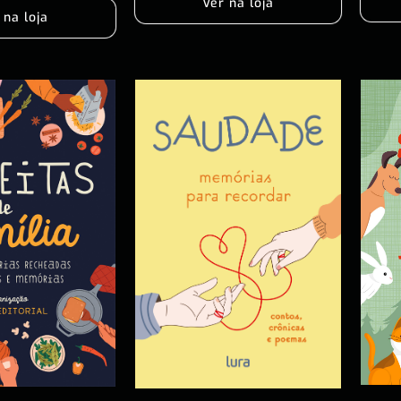
Ver na loja
 na loja