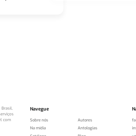
Brasil,
Navegue
N
serviços
el com
Sobre nós
Autores
f
Na mídia
Antologias
i