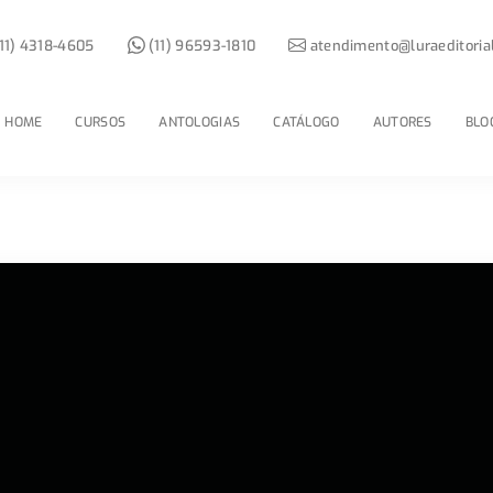
11) 4318-4605
(11) 96593-1810
atendimento@luraeditoria
HOME
CURSOS
ANTOLOGIAS
CATÁLOGO
AUTORES
BLO