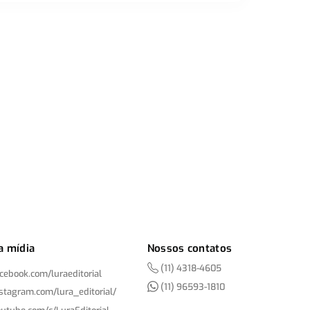
a mídia
Nossos contatos
(11) 4318-4605
acebook.com/
luraeditorial
(11) 96593-1810
nstagram.com/
lura_editorial/