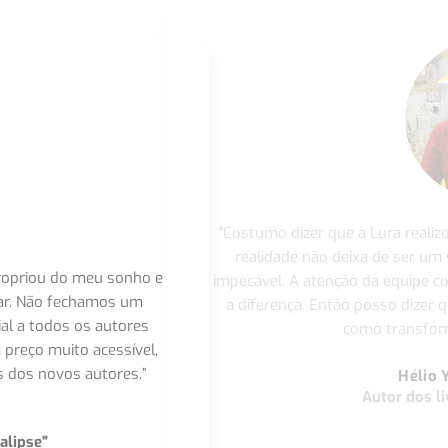
"Costumo dizer que a Lura realiz
realidade não deixa de ser um
apropriou do meu sonho e
impecável. A atenção da equipe 
nar. Não fechamos um
a diferença. Então posso dizer q
ial a todos os autores
como transform
 preço muito acessível,
 dos novos autores.”
Hélio 
Autor dos li
alipse"