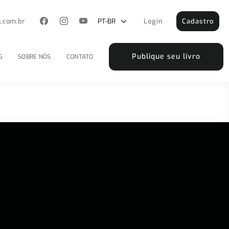
l.com.br
Login
Cadastro
Publique seu livro
G
SOBRE NÓS
CONTATO