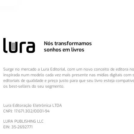
Nós transformamos
sonhos em livros
Surge no mercado a Lura Editorial, com um novo conceito de editora no 
inspirada num modelo cada vez mais presente nas mídias digitais com 
editoriais de qualidade e preço justo para que seu livro esteja compatív
os best-sellers do seu segmento.
Lura Editoração Eletrônica LTDA
CNPJ: 17.671.302/0001-94
LURA PUBLISHING LLC
EIN: 35-2692771