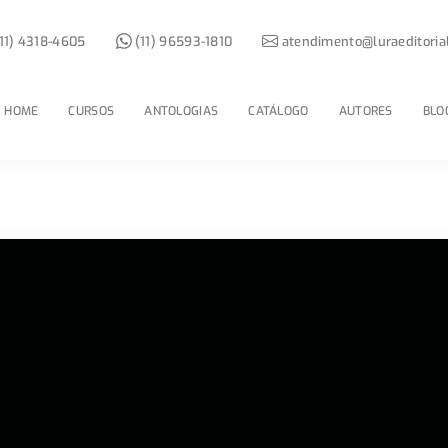
11) 4318-4605
(11) 96593-1810
atendimento@luraeditoria
HOME
CURSOS
ANTOLOGIAS
CATÁLOGO
AUTORES
BLO