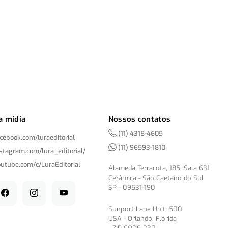
a mídia
Nossos contatos
(11) 4318-4605
acebook.com/
luraeditorial
(11) 96593-1810
nstagram.com/
lura_editorial/
outube.com/
c/
LuraEditorial
Alameda Terracota, 185, Sala 631
Cerâmica - São Caetano do Sul
SP - 09531-190
Sunport Lane Unit, 500
USA - Orlando, Florida