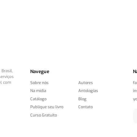
Brasil,
Navegue
N
serviços
el com
Sobre nós
Autores
f
Na mídia
Antologias
i
Catálogo
Blog
y
Publique seu livro
Contato
Curso Gratuito