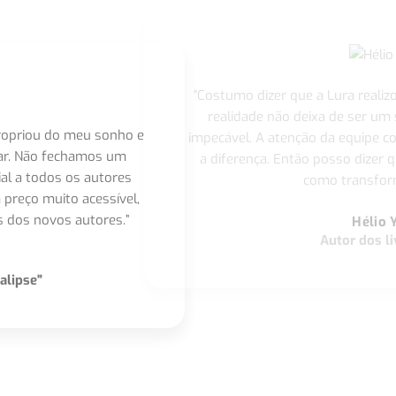
"Costumo dizer que a Lura realiz
realidade não deixa de ser um
apropriou do meu sonho e
impecável. A atenção da equipe 
nar. Não fechamos um
a diferença. Então posso dizer q
ial a todos os autores
como transform
 preço muito acessível,
 dos novos autores.”
Hélio 
Autor dos li
alipse"