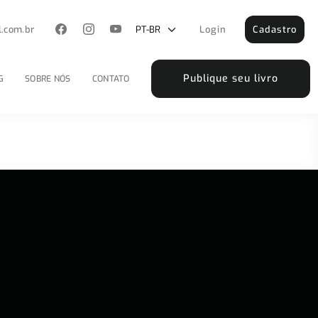
l.com.br
Login
Cadastro
Publique seu livro
G
SOBRE NÓS
CONTATO