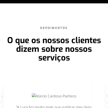
DEPOIMENTOS
O que os nossos clientes
dizem sobre nossos
serviços
 é
"
m
“A Lura fez muito mais que publicar meu livro,