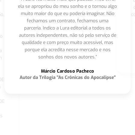
m
ela se apropriou do meu sonho e o tornou algo
muito maior do que eu poderia imaginar. Não
o,
c
fechamos um contrato, fechamos uma
parceria. Indico a Lura editorial a todos os
autores independentes, não só pelo serviço de
co
qualidade e com preço muito acessível, mas
porque ela acredita nesse mercado e nos
a
sonhos dos novos autores.”
m
o
Márcio Cardoso Pacheco
Autor da Trilogia "As Crônicas do Apocalipse"
DE
a
DE
os