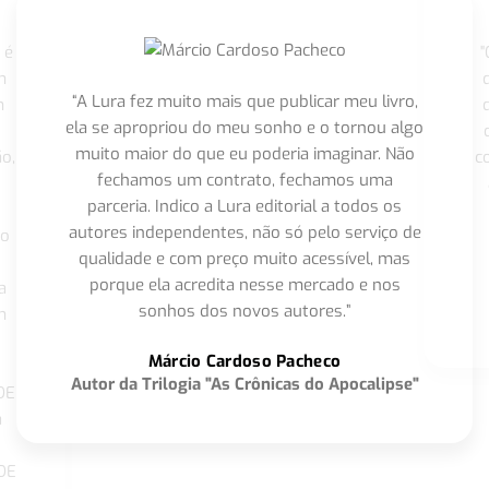
 é
"
m
“A Lura fez muito mais que publicar meu livro,
m
ela se apropriou do meu sonho e o tornou algo
muito maior do que eu poderia imaginar. Não
o,
c
fechamos um contrato, fechamos uma
parceria. Indico a Lura editorial a todos os
autores independentes, não só pelo serviço de
co
qualidade e com preço muito acessível, mas
porque ela acredita nesse mercado e nos
a
sonhos dos novos autores.”
m
o
Márcio Cardoso Pacheco
Autor da Trilogia "As Crônicas do Apocalipse"
DE
a
DE