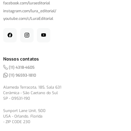
facebook.com/
luraeditorial
instagram.com/
lura_editorial/
youtube.com/
c/
LuraEditorial
Nossos contatos
(11) 4318-4605
(11) 96593-1810
Alameda Terracota, 185, Sala 631
Cerâmica - São Caetano do Sul
SP - 09531-190
Sunport Lane Unit, 500
USA - Orlando, Florida
- ZIP CODE 230