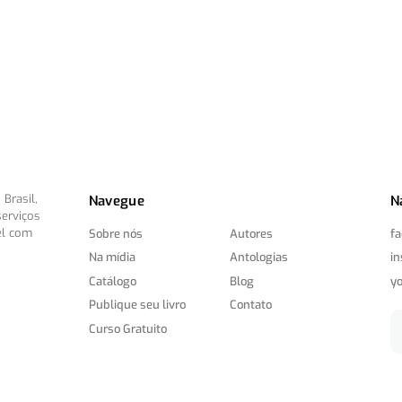
Brasil,
Navegue
N
serviços
el com
Sobre nós
Autores
f
Na mídia
Antologias
i
Catálogo
Blog
y
Publique seu livro
Contato
Curso Gratuito