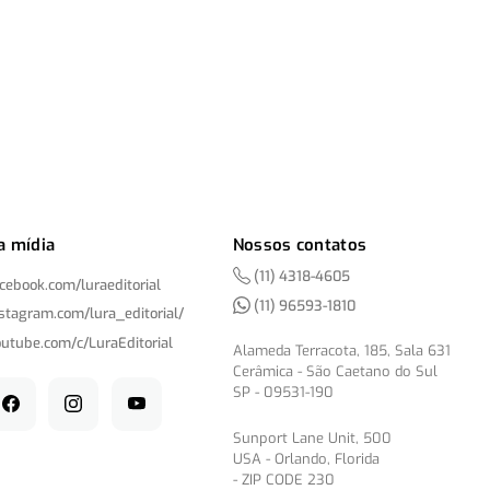
a mídia
Nossos contatos
(11) 4318-4605
acebook.com/
luraeditorial
(11) 96593-1810
nstagram.com/
lura_editorial/
outube.com/
c/
LuraEditorial
Alameda Terracota, 185, Sala 631
Cerâmica - São Caetano do Sul
SP - 09531-190
Sunport Lane Unit, 500
USA - Orlando, Florida
- ZIP CODE 230