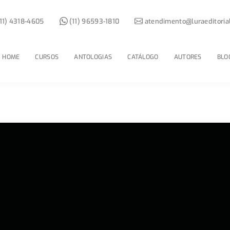
11) 4318-4605
(11) 96593-1810
atendimento@luraeditoria
HOME
CURSOS
ANTOLOGIAS
CATÁLOGO
AUTORES
BLO