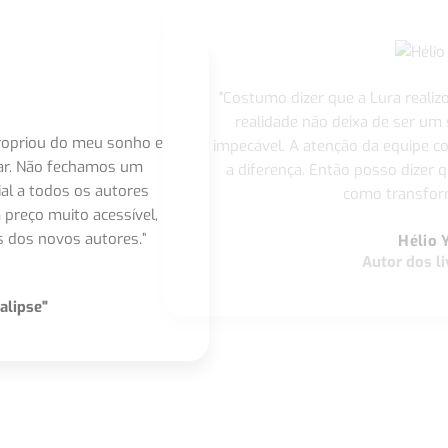
"Costumo dizer que a Lura realiz
realidade não deixa de ser um
apropriou do meu sonho e
impecável. A atenção da equipe 
nar. Não fechamos um
a diferença. Então posso dizer q
ial a todos os autores
como transform
 preço muito acessível,
 dos novos autores.”
Hélio 
Autor dos li
alipse"