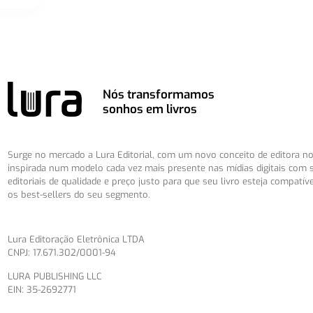
Nós transformamos
sonhos em livros
Surge no mercado a Lura Editorial, com um novo conceito de editora no 
inspirada num modelo cada vez mais presente nas mídias digitais com 
editoriais de qualidade e preço justo para que seu livro esteja compatív
os best-sellers do seu segmento.
Lura Editoração Eletrônica LTDA
CNPJ: 17.671.302/0001-94
LURA PUBLISHING LLC
EIN: 35-2692771