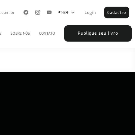
l.com.br
Login
Cadastro
Publique seu livro
G
SOBRE NÓS
CONTATO