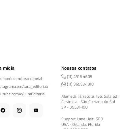
a mídia
Nossos contatos
(11) 4318-4605
acebook.com/
luraeditorial
(11) 96593-1810
nstagram.com/
lura_editorial/
outube.com/
c/
LuraEditorial
Alameda Terracota, 185, Sala 631
Cerâmica - São Caetano do Sul
SP - 09531-190
Sunport Lane Unit, 500
USA - Orlando, Florida