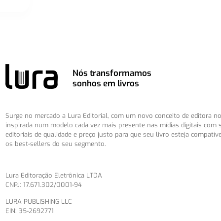
Nós transformamos
sonhos em livros
Surge no mercado a Lura Editorial, com um novo conceito de editora no 
inspirada num modelo cada vez mais presente nas mídias digitais com 
editoriais de qualidade e preço justo para que seu livro esteja compatív
os best-sellers do seu segmento.
Lura Editoração Eletrônica LTDA
CNPJ: 17.671.302/0001-94
LURA PUBLISHING LLC
EIN: 35-2692771