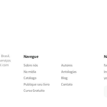
Brasil,
Navegue
N
serviços
el com
Sobre nós
Autores
f
Na mídia
Antologias
i
Catálogo
Blog
y
Publique seu livro
Contato
Curso Gratuito