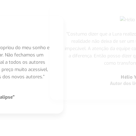
"Costumo dizer que a Lura realiz
realidade não deixa de ser um
apropriou do meu sonho e
impecável. A atenção da equipe 
nar. Não fechamos um
a diferença. Então posso dizer q
ial a todos os autores
como transform
 preço muito acessível,
 dos novos autores.”
Hélio 
Autor dos li
alipse"