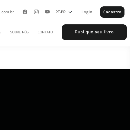
l.com.br
Login
Cadastro
Publique seu livro
G
SOBRE NÓS
CONTATO