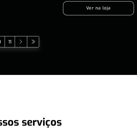
Ver na loja
0
11
ssos serviços