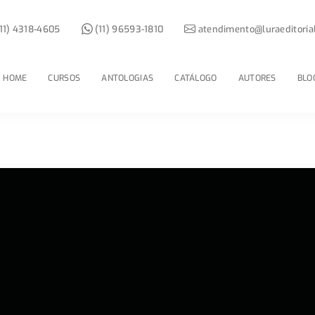
11) 4318-4605
(11) 96593-1810
atendimento@luraeditoria
HOME
CURSOS
ANTOLOGIAS
CATÁLOGO
AUTORES
BLO