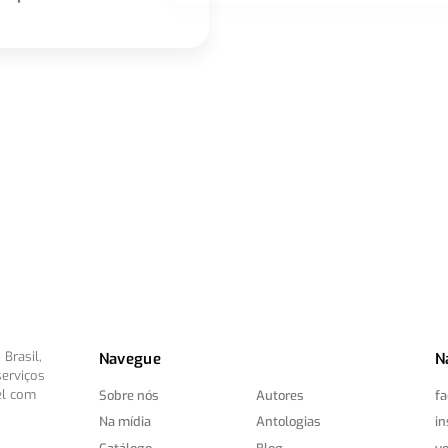
Brasil,
Navegue
N
serviços
el com
Sobre nós
Autores
f
Na mídia
Antologias
i