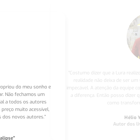
"Costumo dizer que a Lura realiz
realidade não deixa de ser um
apropriou do meu sonho e
impecável. A atenção da equipe 
nar. Não fechamos um
a diferença. Então posso dizer q
ial a todos os autores
como transform
 preço muito acessível,
 dos novos autores.”
Hélio 
Autor dos li
alipse"