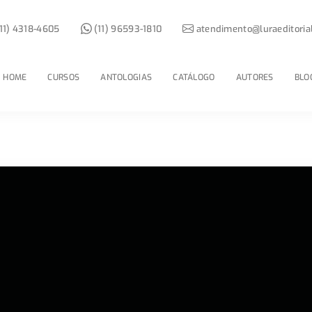
11) 4318-4605
(11) 96593-1810
atendimento@luraeditoria
HOME
CURSOS
ANTOLOGIAS
CATÁLOGO
AUTORES
BLO