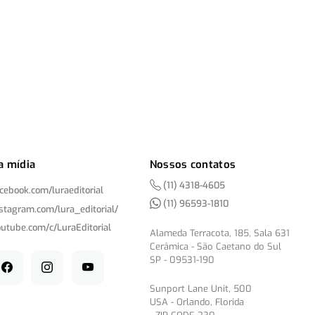
a mídia
Nossos contatos
(11) 4318-4605
acebook.com/
luraeditorial
(11) 96593-1810
nstagram.com/
lura_editorial/
outube.com/
c/
LuraEditorial
Alameda Terracota, 185, Sala 631
Cerâmica - São Caetano do Sul
SP - 09531-190
Sunport Lane Unit, 500
USA - Orlando, Florida