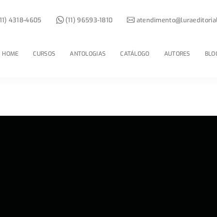
11) 4318-4605
(11) 96593-1810
atendimento@luraeditoria
HOME
CURSOS
ANTOLOGIAS
CATÁLOGO
AUTORES
BLO