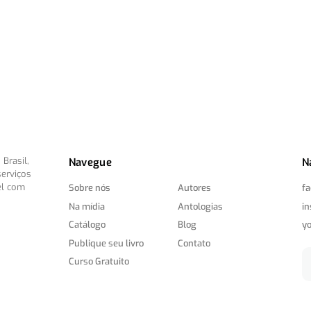
Brasil,
Navegue
N
serviços
el com
Sobre nós
Autores
f
Na mídia
Antologias
i
Catálogo
Blog
y
Publique seu livro
Contato
Curso Gratuito