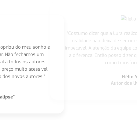
"Costumo dizer que a Lura realiz
realidade não deixa de ser um
apropriou do meu sonho e
impecável. A atenção da equipe 
nar. Não fechamos um
a diferença. Então posso dizer q
ial a todos os autores
como transform
 preço muito acessível,
 dos novos autores.”
Hélio 
Autor dos li
alipse"