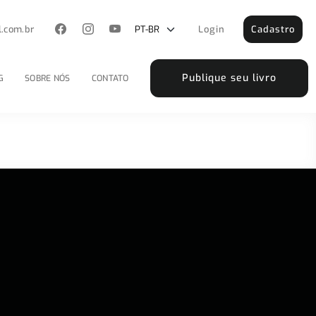
l.com.br
Login
Cadastro
Publique seu livro
G
SOBRE NÓS
CONTATO