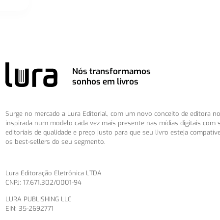
Nós transformamos
sonhos em livros
Surge no mercado a Lura Editorial, com um novo conceito de editora no 
inspirada num modelo cada vez mais presente nas mídias digitais com 
editoriais de qualidade e preço justo para que seu livro esteja compatív
os best-sellers do seu segmento.
Lura Editoração Eletrônica LTDA
CNPJ: 17.671.302/0001-94
LURA PUBLISHING LLC
EIN: 35-2692771