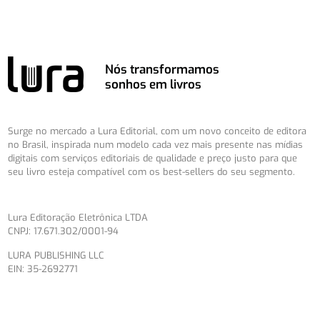
Nós transformamos
sonhos em livros
Surge no mercado a Lura Editorial, com um novo conceito de editora
no Brasil, inspirada num modelo cada vez mais presente nas mídias
digitais com serviços editoriais de qualidade e preço justo para que
seu livro esteja compatível com os best-sellers do seu segmento.
Lura Editoração Eletrônica LTDA
CNPJ: 17.671.302/0001-94
LURA PUBLISHING LLC
EIN: 35-2692771