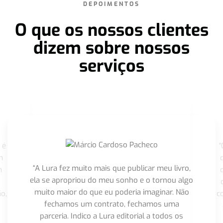
DEPOIMENTOS
O que os nossos clientes
dizem sobre nossos
serviços
 é
"
m
“A Lura fez muito mais que publicar meu livro,
m
ela se apropriou do meu sonho e o tornou algo
muito maior do que eu poderia imaginar. Não
o,
c
fechamos um contrato, fechamos uma
parceria. Indico a Lura editorial a todos os