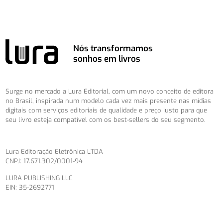
Nós transformamos
sonhos em livros
Surge no mercado a Lura Editorial, com um novo conceito de editora
no Brasil, inspirada num modelo cada vez mais presente nas mídias
digitais com serviços editoriais de qualidade e preço justo para que
seu livro esteja compatível com os best-sellers do seu segmento.
Lura Editoração Eletrônica LTDA
CNPJ: 17.671.302/0001-94
LURA PUBLISHING LLC
EIN: 35-2692771