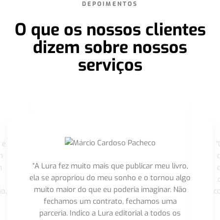
DEPOIMENTOS
O que os nossos clientes
dizem sobre nossos
serviços
 é
"
m
“A Lura fez muito mais que publicar meu livro,
m
ela se apropriou do meu sonho e o tornou algo
muito maior do que eu poderia imaginar. Não
o,
c
fechamos um contrato, fechamos uma
parceria. Indico a Lura editorial a todos os