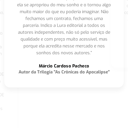
ela se apropriou do meu sonho e o tornou algo
muito maior do que eu poderia imaginar. Não
o,
c
fechamos um contrato, fechamos uma
parceria. Indico a Lura editorial a todos os
autores independentes, não só pelo serviço de
co
qualidade e com preço muito acessível, mas
porque ela acredita nesse mercado e nos
a
sonhos dos novos autores.”
m
o
Márcio Cardoso Pacheco
Autor da Trilogia "As Crônicas do Apocalipse"
DE
a
DE
os