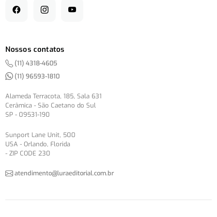
Nossos contatos
(11) 4318-4605
(11) 96593-1810
Alameda Terracota, 185, Sala 631
Cerâmica - São Caetano do Sul
SP - 09531-190
Sunport Lane Unit, 500
USA - Orlando, Florida
- ZIP CODE 230
atendimento@luraeditorial.com.br