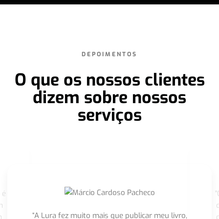
DEPOIMENTOS
O que os nossos clientes
dizem sobre nossos
serviços
 é
"
m
“A Lura fez muito mais que publicar meu livro,
m