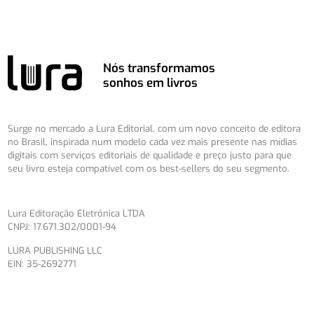
Nós transformamos
sonhos em livros
Surge no mercado a Lura Editorial, com um novo conceito de editora
no Brasil, inspirada num modelo cada vez mais presente nas mídias
digitais com serviços editoriais de qualidade e preço justo para que
seu livro esteja compatível com os best-sellers do seu segmento.
Lura Editoração Eletrônica LTDA
CNPJ: 17.671.302/0001-94
LURA PUBLISHING LLC
EIN: 35-2692771