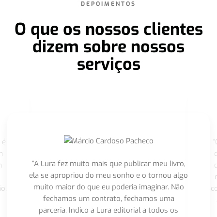
DEPOIMENTOS
O que os nossos clientes
dizem sobre nossos
serviços
 é
"
m
“A Lura fez muito mais que publicar meu livro,
m
ela se apropriou do meu sonho e o tornou algo
muito maior do que eu poderia imaginar. Não
o,
c
fechamos um contrato, fechamos uma
parceria. Indico a Lura editorial a todos os