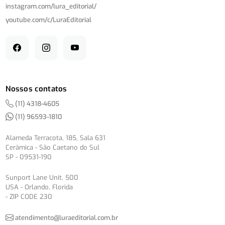
instagram.com/
lura_editorial/
youtube.com/
c/
LuraEditorial
Nossos contatos
(11) 4318-4605
(11) 96593-1810
Alameda Terracota, 185, Sala 631
Cerâmica - São Caetano do Sul
SP - 09531-190
Sunport Lane Unit, 500
USA - Orlando, Florida
- ZIP CODE 230
atendimento@luraeditorial.com.br