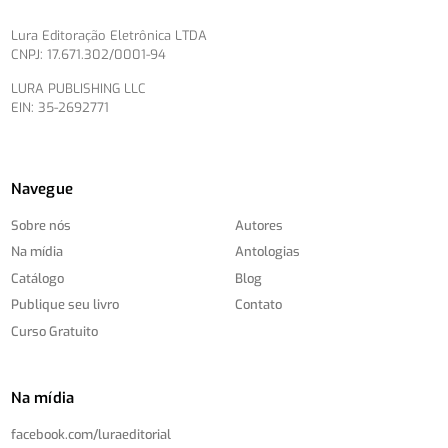
Lura Editoração Eletrônica LTDA
CNPJ: 17.671.302/0001-94
LURA PUBLISHING LLC
EIN: 35-2692771
Navegue
Sobre nós
Autores
Na mídia
Antologias
Catálogo
Blog
Publique seu livro
Contato
Curso Gratuito
Na mídia
facebook.com/
luraeditorial