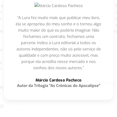
 é
"
m
“A Lura fez muito mais que publicar meu livro,
m
ela se apropriou do meu sonho e o tornou algo
muito maior do que eu poderia imaginar. Não
o,
c
fechamos um contrato, fechamos uma
parceria. Indico a Lura editorial a todos os
autores independentes, não só pelo serviço de
co
qualidade e com preço muito acessível, mas
porque ela acredita nesse mercado e nos
a
sonhos dos novos autores.”
m
o
Márcio Cardoso Pacheco
Autor da Trilogia "As Crônicas do Apocalipse"
DE
a
DE