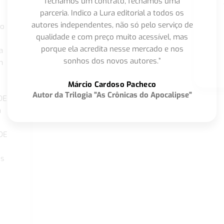
fechamos um contrato, fechamos uma
parceria. Indico a Lura editorial a todos os
autores independentes, não só pelo serviço de
co
qualidade e com preço muito acessível, mas
porque ela acredita nesse mercado e nos
a
sonhos dos novos autores.”
m
o
Márcio Cardoso Pacheco
Autor da Trilogia "As Crônicas do Apocalipse"
DE
a
DE
os