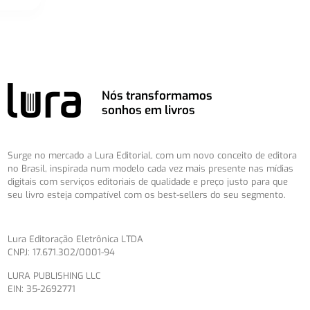
Nós transformamos
sonhos em livros
Surge no mercado a Lura Editorial, com um novo conceito de editora
no Brasil, inspirada num modelo cada vez mais presente nas mídias
digitais com serviços editoriais de qualidade e preço justo para que
seu livro esteja compatível com os best-sellers do seu segmento.
Lura Editoração Eletrônica LTDA
CNPJ: 17.671.302/0001-94
LURA PUBLISHING LLC
EIN: 35-2692771