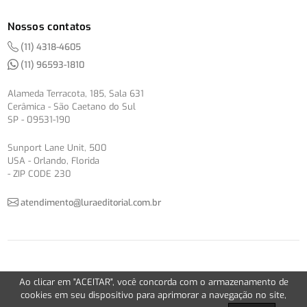
Nossos contatos
(11) 4318-4605
(11) 96593-1810
Alameda Terracota, 185, Sala 631
Cerâmica - São Caetano do Sul
SP - 09531-190
Sunport Lane Unit, 500
USA - Orlando, Florida
- ZIP CODE 230
atendimento@luraeditorial.com.br
© Copyright 2012-2026 -
Política de Privacidade
Ao clicar em "ACEITAR", você concorda com o armazenamento de
Version 2.5.1
cookies em seu dispositivo para aprimorar a navegação no site,