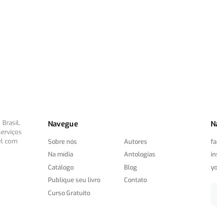
Brasil,
Navegue
N
serviços
el com
Sobre nós
Autores
f
Na mídia
Antologias
i
Catálogo
Blog
y
Publique seu livro
Contato
Curso Gratuito