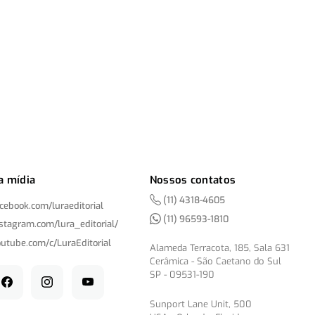
a mídia
Nossos contatos
(11) 4318-4605
acebook.com/
luraeditorial
(11) 96593-1810
nstagram.com/
lura_editorial/
outube.com/
c/
LuraEditorial
Alameda Terracota, 185, Sala 631
Cerâmica - São Caetano do Sul
SP - 09531-190
Sunport Lane Unit, 500