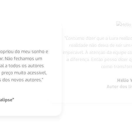
"Costumo dizer que a Lura realiz
realidade não deixa de ser um
apropriou do meu sonho e
impecável. A atenção da equipe 
nar. Não fechamos um
a diferença. Então posso dizer q
ial a todos os autores
como transform
 preço muito acessível,
 dos novos autores.”
Hélio 
Autor dos li
alipse"