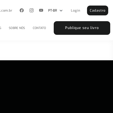
l.com.br
Login
Cadastro
Publique seu livro
G
SOBRE NÓS
CONTATO