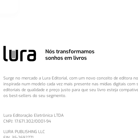
Nós transformamos
sonhos em livros
Surge no mercado a Lura Editorial, com um novo conceito de editora no 
inspirada num modelo cada vez mais presente nas mídias digitais com 
editoriais de qualidade e preço justo para que seu livro esteja compatív
os best-sellers do seu segmento.
Lura Editoração Eletrônica LTDA
CNPJ: 17.671.302/0001-94
LURA PUBLISHING LLC
EIN: 35-2692771