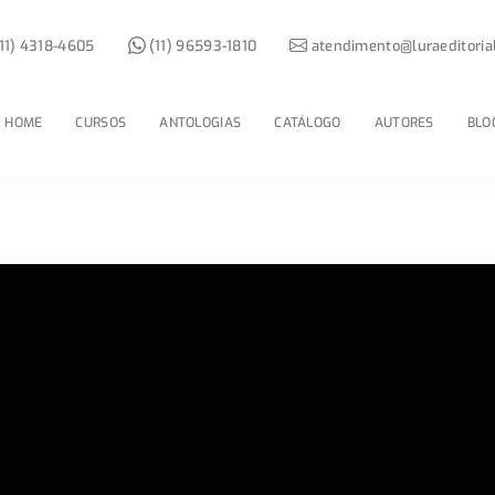
11) 4318-4605
(11) 96593-1810
atendimento@luraeditoria
HOME
CURSOS
ANTOLOGIAS
CATÁLOGO
AUTORES
BLO