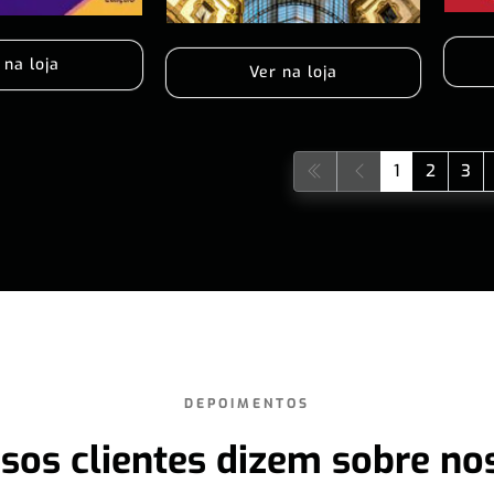
 na loja
Ver na loja
1
2
3
DEPOIMENTOS
sos clientes dizem sobre no