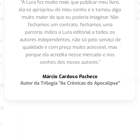
“A Lura fez muito mais que publicar meu livro,
m
ela se apropriou do meu sonho e o tornou algo
muito maior do que eu poderia imaginar. Não
o,
c
fechamos um contrato, fechamos uma
parceria. Indico a Lura editorial a todos os
autores independentes, não só pelo serviço de
co
qualidade e com preço muito acessível, mas
porque ela acredita nesse mercado e nos
a
sonhos dos novos autores.”
m
o
Márcio Cardoso Pacheco
Autor da Trilogia "As Crônicas do Apocalipse"
DE
a
DE
os