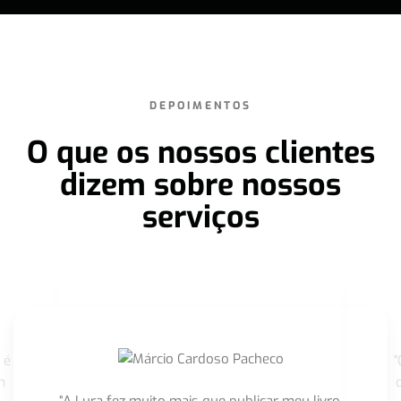
DEPOIMENTOS
O que os nossos clientes
dizem sobre nossos
serviços
 é
"
m
“A Lura fez muito mais que publicar meu livro,