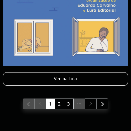
Ver na loja
1
2
3