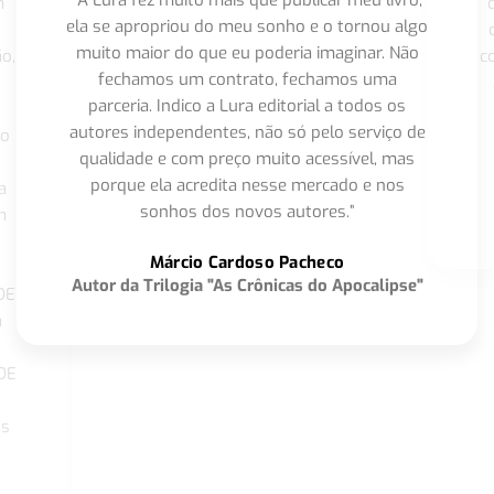
m
ela se apropriou do meu sonho e o tornou algo
muito maior do que eu poderia imaginar. Não
o,
c
fechamos um contrato, fechamos uma
parceria. Indico a Lura editorial a todos os
autores independentes, não só pelo serviço de
co
qualidade e com preço muito acessível, mas
porque ela acredita nesse mercado e nos
a
sonhos dos novos autores.”
m
o
Márcio Cardoso Pacheco
Autor da Trilogia "As Crônicas do Apocalipse"
DE
a
DE
os