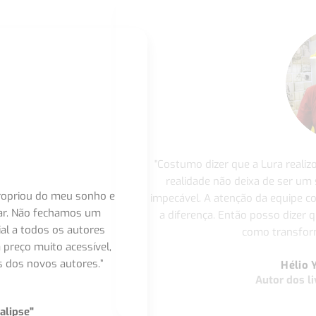
"Costumo dizer que a Lura realiz
realidade não deixa de ser um
apropriou do meu sonho e
impecável. A atenção da equipe 
nar. Não fechamos um
a diferença. Então posso dizer q
ial a todos os autores
como transform
 preço muito acessível,
 dos novos autores.”
Hélio 
Autor dos li
alipse"