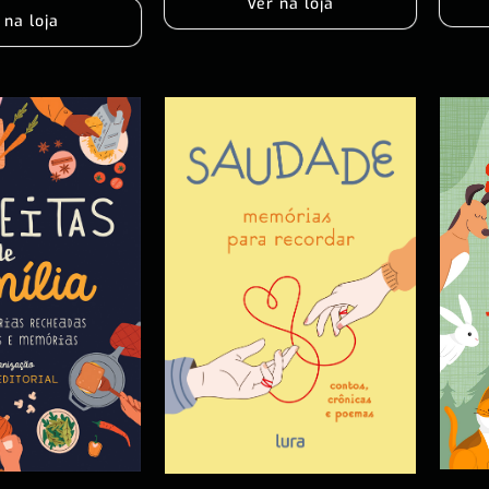
Ver na loja
 na loja