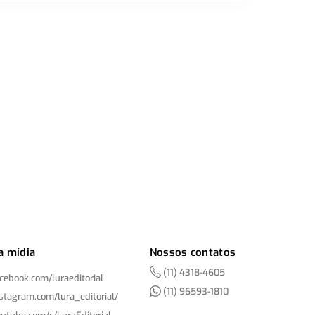
a mídia
Nossos contatos
(11) 4318-4605
acebook.com/
luraeditorial
(11) 96593-1810
nstagram.com/
lura_editorial/