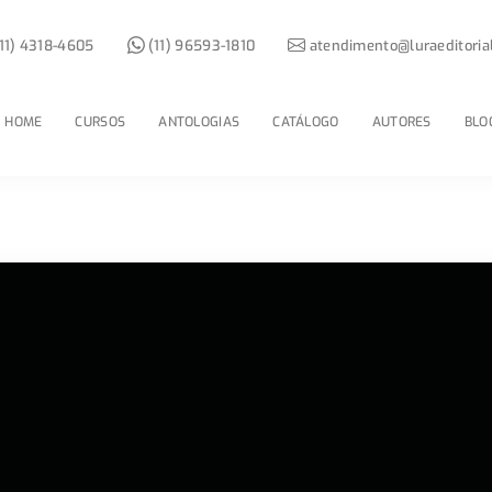
11) 4318-4605
(11) 96593-1810
atendimento@luraeditoria
HOME
CURSOS
ANTOLOGIAS
CATÁLOGO
AUTORES
BLO