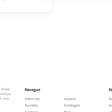
Brasil,
Navegue
N
serviços
el com
Sobre nós
Autores
f
Na mídia
Antologias
i