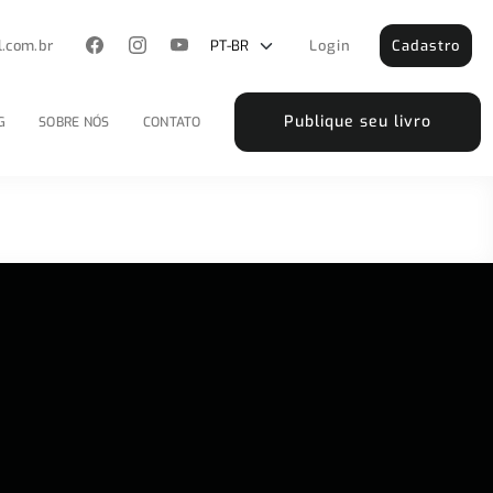
l.com.br
Login
Cadastro
Publique seu livro
G
SOBRE NÓS
CONTATO