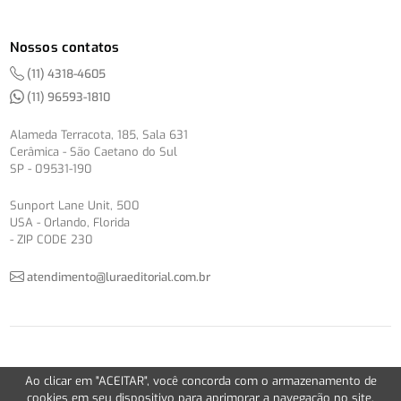
Nossos contatos
(11) 4318-4605
(11) 96593-1810
Alameda Terracota, 185, Sala 631
Cerâmica - São Caetano do Sul
SP - 09531-190
Sunport Lane Unit, 500
USA - Orlando, Florida
- ZIP CODE 230
atendimento@luraeditorial.com.br
© Copyright 2012-2026 -
Política de Privacidade
Ao clicar em "ACEITAR", você concorda com o armazenamento de
Version 2.5.1
cookies em seu dispositivo para aprimorar a navegação no site,