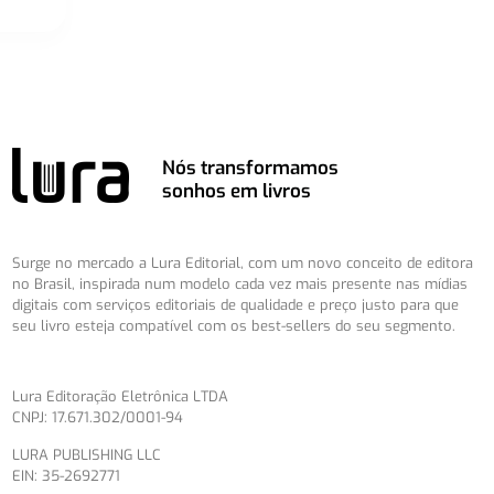
Nós transformamos
sonhos em livros
Surge no mercado a Lura Editorial, com um novo conceito de editora
no Brasil, inspirada num modelo cada vez mais presente nas mídias
digitais com serviços editoriais de qualidade e preço justo para que
seu livro esteja compatível com os best-sellers do seu segmento.
Lura Editoração Eletrônica LTDA
CNPJ: 17.671.302/0001-94
LURA PUBLISHING LLC
EIN: 35-2692771