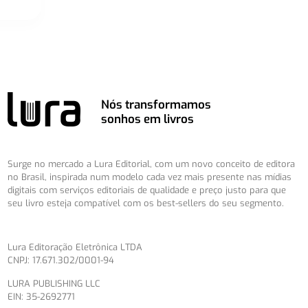
Nós transformamos
sonhos em livros
Surge no mercado a Lura Editorial, com um novo conceito de editora
no Brasil, inspirada num modelo cada vez mais presente nas mídias
digitais com serviços editoriais de qualidade e preço justo para que
seu livro esteja compatível com os best-sellers do seu segmento.
Lura Editoração Eletrônica LTDA
CNPJ: 17.671.302/0001-94
LURA PUBLISHING LLC
EIN: 35-2692771