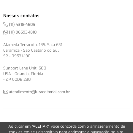
Nossos contatos
(11) 4318-4605
(11) 96593-1810
Alameda Terracota, 185, Sala 631
Cerâmica - São Caetano do Sul
SP - 09531-190
Sunport Lane Unit, 500
USA - Orlando, Florida
- ZIP CODE 230
atendimento@luraeditorial.com.br
© Copyright 2012-2026 -
Política de Privacidade
Ao clicar em "ACEITAR", você concorda com o armazenamento de
Version 2.5.1
cookies em seu dispositivo para aprimorar a navegação no site,