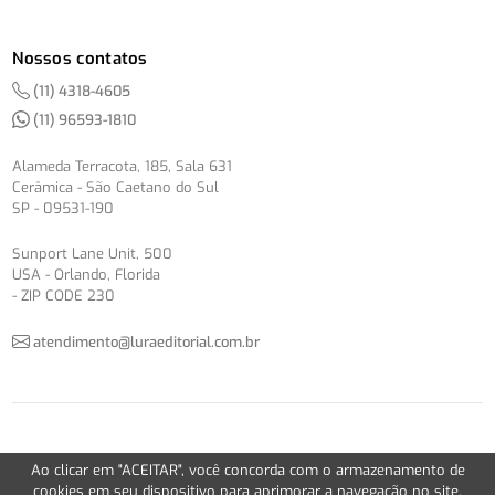
Nossos contatos
(11) 4318-4605
(11) 96593-1810
Alameda Terracota, 185, Sala 631
Cerâmica - São Caetano do Sul
SP - 09531-190
Sunport Lane Unit, 500
USA - Orlando, Florida
- ZIP CODE 230
atendimento@luraeditorial.com.br
© Copyright 2012-2026 -
Política de Privacidade
Ao clicar em "ACEITAR", você concorda com o armazenamento de
Version 2.5.1
cookies em seu dispositivo para aprimorar a navegação no site,