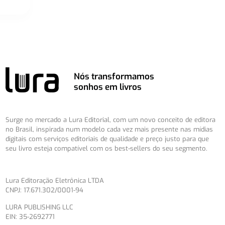
Nós transformamos
sonhos em livros
Surge no mercado a Lura Editorial, com um novo conceito de editora
no Brasil, inspirada num modelo cada vez mais presente nas mídias
digitais com serviços editoriais de qualidade e preço justo para que
seu livro esteja compatível com os best-sellers do seu segmento.
Lura Editoração Eletrônica LTDA
CNPJ: 17.671.302/0001-94
LURA PUBLISHING LLC
EIN: 35-2692771