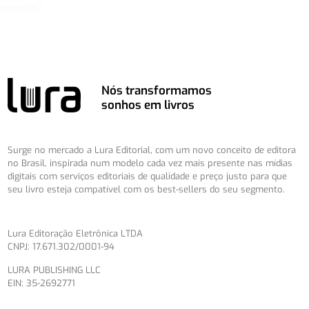
Nós transformamos
sonhos em livros
Surge no mercado a Lura Editorial, com um novo conceito de editora
no Brasil, inspirada num modelo cada vez mais presente nas mídias
digitais com serviços editoriais de qualidade e preço justo para que
seu livro esteja compatível com os best-sellers do seu segmento.
Lura Editoração Eletrônica LTDA
CNPJ: 17.671.302/0001-94
LURA PUBLISHING LLC
EIN: 35-2692771