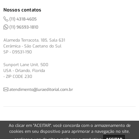
Nossos contatos
(11) 4318-4605
(11) 96593-1810
Alameda Terracota, 185, Sala 631
Cerâmica - São Caetano do Sul
SP - 09531-190
Sunport Lane Unit, 500
USA - Orlando, Florida
- ZIP CODE 230
atendimento@luraeditorial.com.br
© Copyright 2012-2026 -
Política de Privacidade
Ao clicar em "ACEITAR", você concorda com o armazenamento de
Version 2.5.1
cookies em seu dispositivo para aprimorar a navegação no site,