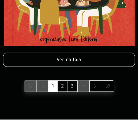
Ver na loja
1
2
3