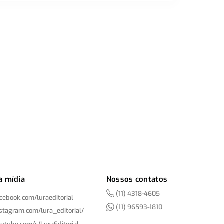
a mídia
Nossos contatos
(11) 4318-4605
acebook.com/
luraeditorial
(11) 96593-1810
nstagram.com/
lura_editorial/