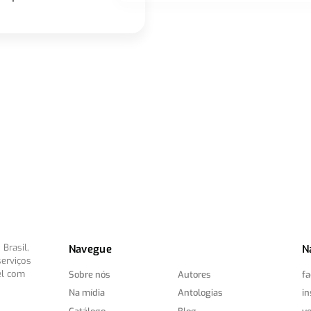
Brasil,
Navegue
N
serviços
el com
Sobre nós
Autores
f
Na mídia
Antologias
i