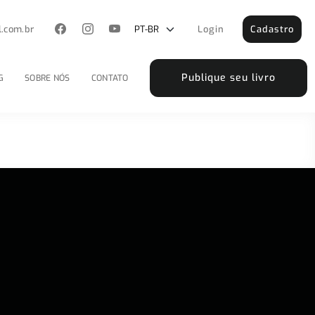
l.com.br
Login
Cadastro
Publique seu livro
G
SOBRE NÓS
CONTATO