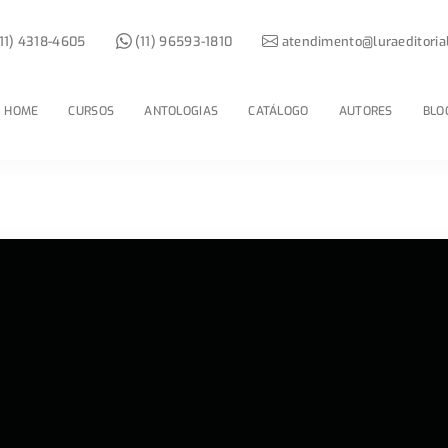
11) 4318-4605
(11) 96593-1810
atendimento@luraeditoria
HOME
CURSOS
ANTOLOGIAS
CATÁLOGO
AUTORES
BLO