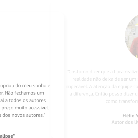
"Costumo dizer que a Lura realiz
realidade não deixa de ser um
apropriou do meu sonho e
impecável. A atenção da equipe 
nar. Não fechamos um
a diferença. Então posso dizer q
ial a todos os autores
como transform
 preço muito acessível,
 dos novos autores.”
Hélio 
Autor dos li
alipse"