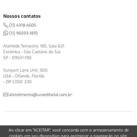
Nossos contatos
(11) 4318-4605
(11) 96593-1810
Alameda Terracota, 185, Sala 631
Cerâmica - São Caetano do Sul
SP - 09531-190
Sunport Lane Unit, 500
USA - Orlando, Florida
- ZIP CODE 230
atendimento@luraeditorial.com.br
© Copyright 2012-2026 -
Política de Privacidade
Ao clicar em "ACEITAR", você concorda com o armazenamento de
Version 2.5.1
cookies em seu dispositivo para aprimorar a navegação no site,