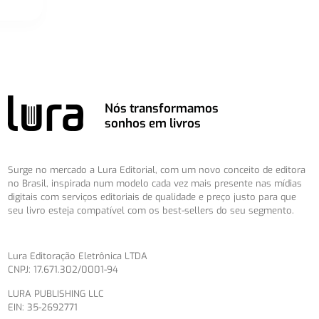
Nós transformamos
sonhos em livros
Surge no mercado a Lura Editorial, com um novo conceito de editora
no Brasil, inspirada num modelo cada vez mais presente nas mídias
digitais com serviços editoriais de qualidade e preço justo para que
seu livro esteja compatível com os best-sellers do seu segmento.
Lura Editoração Eletrônica LTDA
CNPJ: 17.671.302/0001-94
LURA PUBLISHING LLC
EIN: 35-2692771