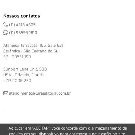
Nossos contatos
(11) 4318-4605
(11) 96593-1810
Alameda Terracota, 185, Sala 631
Cerâmica - São Caetano do Sul
SP - 09531-190
Sunport Lane Unit, 500
USA - Orlando, Florida
- ZIP CODE 230
atendimento@luraeditorial.com.br
© Copyright 2012-2026 -
Política de Privacidade
Ao clicar em "ACEITAR", você concorda com o armazenamento de
Version 2.5.1
cookies em seu dispositivo para aprimorar a navegação no site,