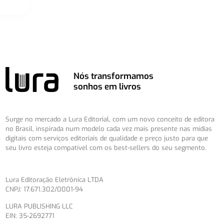
Nós transformamos
sonhos em livros
Surge no mercado a Lura Editorial, com um novo conceito de editora
no Brasil, inspirada num modelo cada vez mais presente nas mídias
digitais com serviços editoriais de qualidade e preço justo para que
seu livro esteja compatível com os best-sellers do seu segmento.
Lura Editoração Eletrônica LTDA
CNPJ: 17.671.302/0001-94
LURA PUBLISHING LLC
EIN: 35-2692771