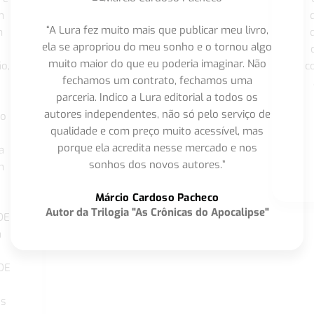
m
“A Lura fez muito mais que publicar meu livro,
m
ela se apropriou do meu sonho e o tornou algo
muito maior do que eu poderia imaginar. Não
o,
c
fechamos um contrato, fechamos uma
parceria. Indico a Lura editorial a todos os
autores independentes, não só pelo serviço de
co
qualidade e com preço muito acessível, mas
porque ela acredita nesse mercado e nos
a
sonhos dos novos autores.”
m
o
Márcio Cardoso Pacheco
Autor da Trilogia "As Crônicas do Apocalipse"
DE
a
DE
os