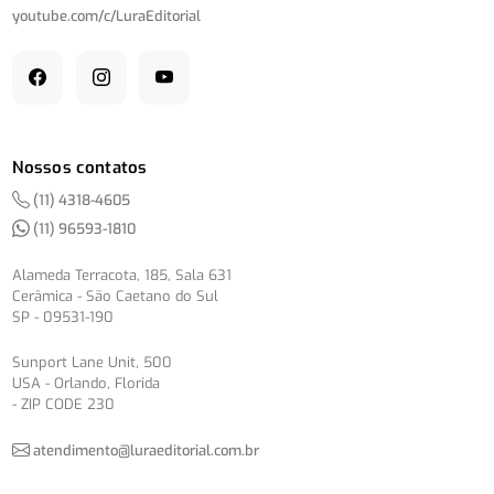
youtube.com/
c/
LuraEditorial
Nossos contatos
(11) 4318-4605
(11) 96593-1810
Alameda Terracota, 185, Sala 631
Cerâmica - São Caetano do Sul
SP - 09531-190
Sunport Lane Unit, 500
USA - Orlando, Florida
- ZIP CODE 230
atendimento@luraeditorial.com.br