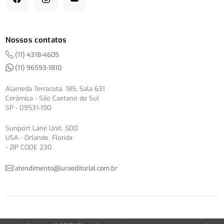
Nossos contatos
(11) 4318-4605
(11) 96593-1810
Alameda Terracota, 185, Sala 631
Cerâmica - São Caetano do Sul
SP - 09531-190
Sunport Lane Unit, 500
USA - Orlando, Florida
- ZIP CODE 230
atendimento@luraeditorial.com.br
© Copyright 2012-2026 -
Política de Privacidade