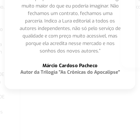
muito maior do que eu poderia imaginar. Não
o,
c
fechamos um contrato, fechamos uma
parceria. Indico a Lura editorial a todos os
autores independentes, não só pelo serviço de
co
qualidade e com preço muito acessível, mas
porque ela acredita nesse mercado e nos
a
sonhos dos novos autores.”
m
o
Márcio Cardoso Pacheco
Autor da Trilogia "As Crônicas do Apocalipse"
DE
a
DE
os