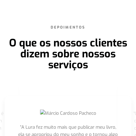
DEPOIMENTOS
O que os nossos clientes
dizem sobre nossos
serviços
 é
"
m
“A Lura fez muito mais que publicar meu livro,
m
ela se apropriou do meu sonho e o tornou algo