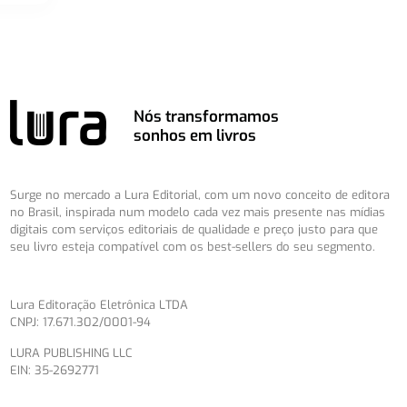
Nós transformamos
sonhos em livros
Surge no mercado a Lura Editorial, com um novo conceito de editora
no Brasil, inspirada num modelo cada vez mais presente nas mídias
digitais com serviços editoriais de qualidade e preço justo para que
seu livro esteja compatível com os best-sellers do seu segmento.
Lura Editoração Eletrônica LTDA
CNPJ: 17.671.302/0001-94
LURA PUBLISHING LLC
EIN: 35-2692771