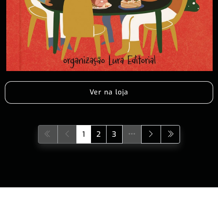
Ver na loja
1
2
3