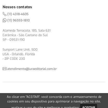
Nossos contatos
(11) 4318-4605
(11) 96593-1810
Alameda Terracota, 185, Sala 631
Cerâmica - São Caetano do Sul
SP - 09531-190
Sunport Lane Unit, 500
USA - Orlando, Florida
- ZIP CODE 230
atendimento@luraeditorial.com.br
© Copyright 2012-2026 -
Política de Privacidade
Ao clicar em "ACEITAR", você concorda com o armazenamento de
Version 2.5.1
cookies em seu dispositivo para aprimorar a navegação no site,
analisar o uso do site e melhorar o marketing.
ACEITAR