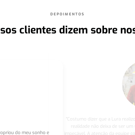
DEPOIMENTOS
sos clientes dizem sobre no
"Costumo dizer que a Lura realiz
realidade não deixa de ser um
apropriou do meu sonho e
impecável. A atenção da equipe 