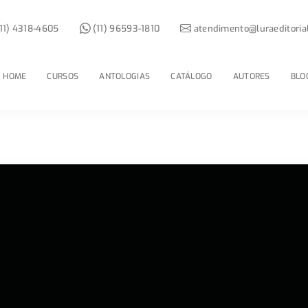
11) 4318-4605
(11) 96593-1810
atendimento@luraeditoria
HOME
CURSOS
ANTOLOGIAS
CATÁLOGO
AUTORES
BLO