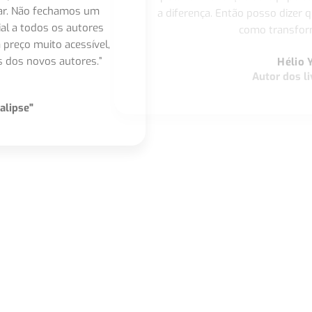
nar. Não fechamos um
a diferença. Então posso dizer q
ial a todos os autores
como transform
 preço muito acessível,
 dos novos autores.”
Hélio 
Autor dos li
alipse"