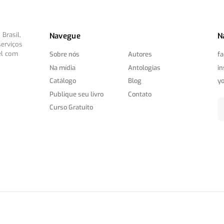
Brasil,
Navegue
N
serviços
el com
Sobre nós
Autores
f
Na mídia
Antologias
i
Catálogo
Blog
y
Publique seu livro
Contato
Curso Gratuito