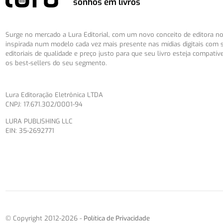
sonhos em livros
Surge no mercado a Lura Editorial, com um novo conceito de editora no 
inspirada num modelo cada vez mais presente nas mídias digitais com 
editoriais de qualidade e preço justo para que seu livro esteja compatív
os best-sellers do seu segmento.
Lura Editoração Eletrônica LTDA
CNPJ: 17.671.302/0001-94
LURA PUBLISHING LLC
EIN: 35-2692771
© Copyright 2012-2026 -
Política de Privacidade