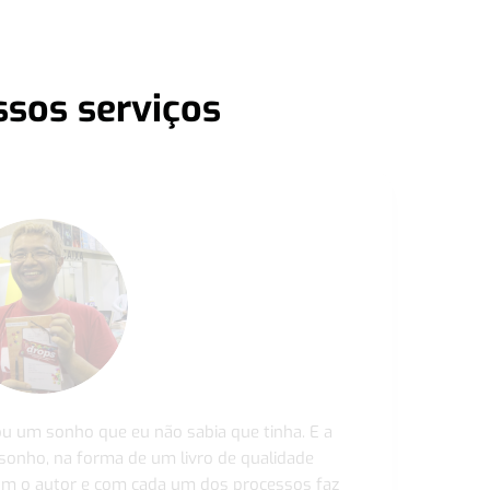
ssos serviços
ou um sonho que eu não sabia que tinha. E a
 sonho, na forma de um livro de qualidade
com o autor e com cada um dos processos faz