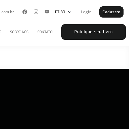
l.com.br
Login
Cadastro
Publique seu livro
G
SOBRE NÓS
CONTATO