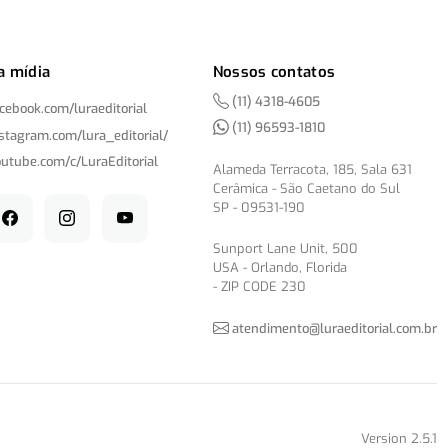
a mídia
Nossos contatos
(11) 4318-4605
acebook.com/
luraeditorial
(11) 96593-1810
nstagram.com/
lura_editorial/
outube.com/
c/
LuraEditorial
Alameda Terracota, 185, Sala 631
Cerâmica - São Caetano do Sul
SP - 09531-190
Sunport Lane Unit, 500
USA - Orlando, Florida
- ZIP CODE 230
atendimento@luraeditorial.com.br
Version 2.5.1