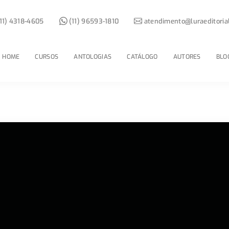
11) 4318-4605
(11) 96593-1810
atendimento@luraeditoria
HOME
CURSOS
ANTOLOGIAS
CATÁLOGO
AUTORES
BLO