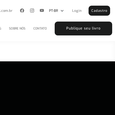
l.com.br
Login
Cadastro
Publique seu livro
G
SOBRE NÓS
CONTATO