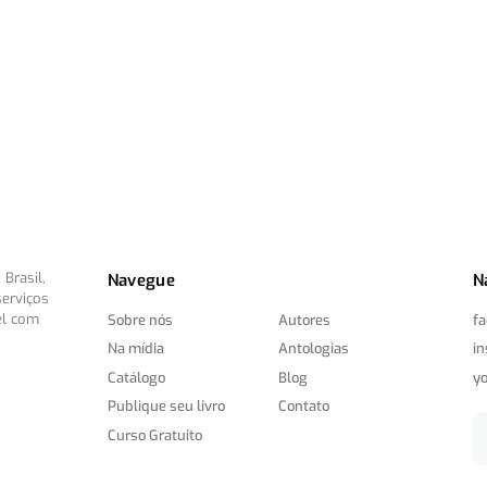
Brasil,
Navegue
N
serviços
el com
Sobre nós
Autores
f
Na mídia
Antologias
i
Catálogo
Blog
y
Publique seu livro
Contato
Curso Gratuito