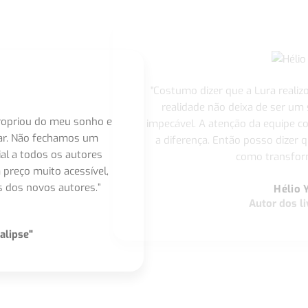
"Costumo dizer que a Lura realiz
realidade não deixa de ser um
apropriou do meu sonho e
impecável. A atenção da equipe 
nar. Não fechamos um
a diferença. Então posso dizer q
ial a todos os autores
como transform
 preço muito acessível,
 dos novos autores.”
Hélio 
Autor dos li
alipse"