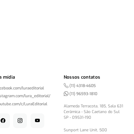
a mídia
Nossos contatos
(11) 4318-4605
acebook.com/
luraeditorial
(11) 96593-1810
nstagram.com/
lura_editorial/
outube.com/
c/
LuraEditorial
Alameda Terracota, 185, Sala 631
Cerâmica - São Caetano do Sul
SP - 09531-190
Sunport Lane Unit, 500