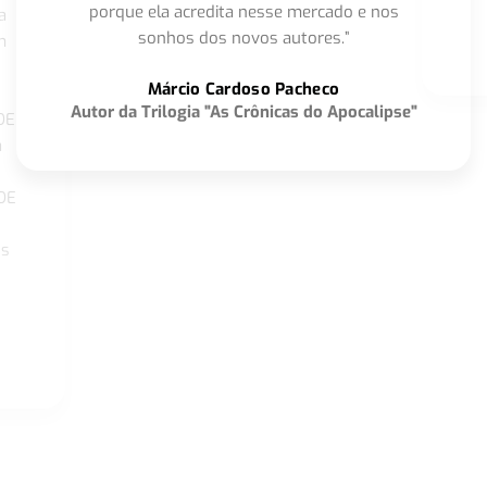
porque ela acredita nesse mercado e nos
a
sonhos dos novos autores.”
m
o
Márcio Cardoso Pacheco
Autor da Trilogia "As Crônicas do Apocalipse"
DE
a
DE
os