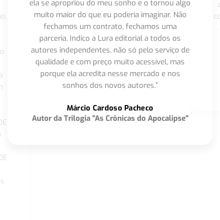
ela se apropriou do meu sonho e o tornou algo
muito maior do que eu poderia imaginar. Não
o,
c
fechamos um contrato, fechamos uma
parceria. Indico a Lura editorial a todos os
autores independentes, não só pelo serviço de
co
qualidade e com preço muito acessível, mas
porque ela acredita nesse mercado e nos
a
sonhos dos novos autores.”
m
o
Márcio Cardoso Pacheco
Autor da Trilogia "As Crônicas do Apocalipse"
DE
a
DE
os