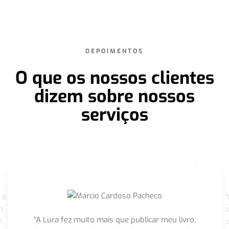
DEPOIMENTOS
O que os nossos clientes
dizem sobre nossos
serviços
 é
"
m
“A Lura fez muito mais que publicar meu livro,
m