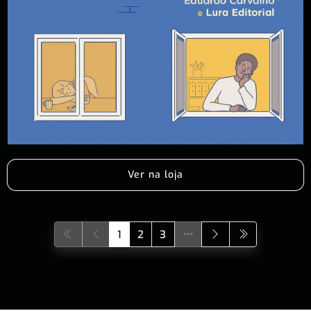
Ver na loja
1
2
3