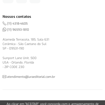
Nossos contatos
(11) 4318-4605
(11) 96593-1810
Alameda Terracota, 185, Sala 631
Cerâmica - São Caetano do Sul
SP - 09531-190
Sunport Lane Unit, 500
USA - Orlando, Florida
- ZIP CODE 230
atendimento@luraeditorial.com.br
© Copyright 2012-2026 -
Política de Privacidade
Ao clicar em "ACEITAR", você concorda com o armazenamento de