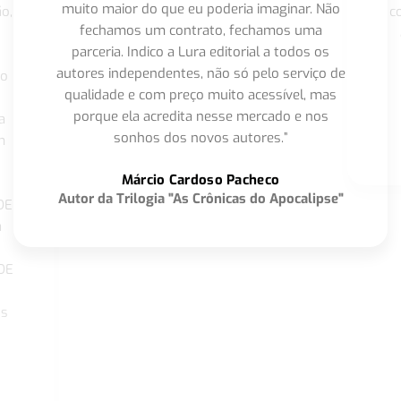
muito maior do que eu poderia imaginar. Não
o,
c
fechamos um contrato, fechamos uma
parceria. Indico a Lura editorial a todos os
autores independentes, não só pelo serviço de
co
qualidade e com preço muito acessível, mas
porque ela acredita nesse mercado e nos
a
sonhos dos novos autores.”
m
o
Márcio Cardoso Pacheco
Autor da Trilogia "As Crônicas do Apocalipse"
DE
a
DE
os