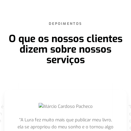
DEPOIMENTOS
O que os nossos clientes
dizem sobre nossos
serviços
 é
"
m
“A Lura fez muito mais que publicar meu livro,
m
ela se apropriou do meu sonho e o tornou algo