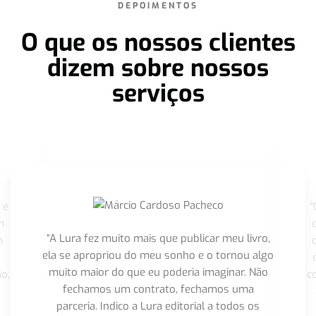
DEPOIMENTOS
O que os nossos clientes
dizem sobre nossos
serviços
 é
"
m
“A Lura fez muito mais que publicar meu livro,
m
ela se apropriou do meu sonho e o tornou algo
muito maior do que eu poderia imaginar. Não
o,
c
fechamos um contrato, fechamos uma
parceria. Indico a Lura editorial a todos os