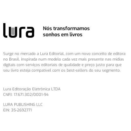
Nós transformamos
sonhos em livros
Surge no mercado a Lura Editorial, com um novo conceito de editora
no Brasil, inspirada num modelo cada vez mais presente nas mídias
digitais com serviços editoriais de qualidade e preço justo para que
seu livro esteja compatível com os best-sellers do seu segmento.
Lura Editoração Eletrônica LTDA
CNPJ: 17.671.302/0001-94
LURA PUBLISHING LLC
EIN: 35-2692771