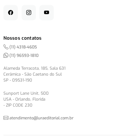
Nossos contatos
(11) 4318-4605
(11) 96593-1810
Alameda Terracota, 185, Sala 631
Cerâmica - São Caetano do Sul
SP - 09531-190
Sunport Lane Unit, 500
USA - Orlando, Florida
- ZIP CODE 230
atendimento@luraeditorial.com.br