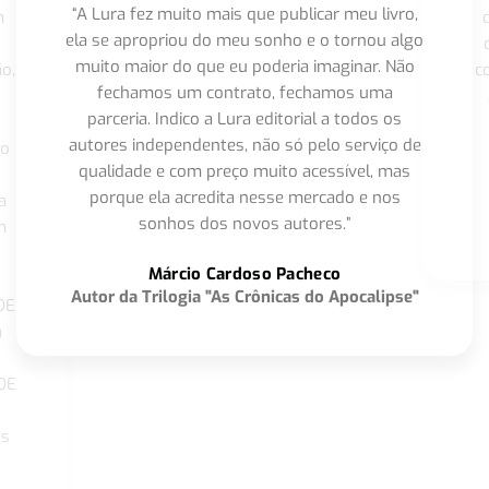
“A Lura fez muito mais que publicar meu livro,
m
ela se apropriou do meu sonho e o tornou algo
muito maior do que eu poderia imaginar. Não
o,
c
fechamos um contrato, fechamos uma
parceria. Indico a Lura editorial a todos os
autores independentes, não só pelo serviço de
co
qualidade e com preço muito acessível, mas
porque ela acredita nesse mercado e nos
a
sonhos dos novos autores.”
m
o
Márcio Cardoso Pacheco
Autor da Trilogia "As Crônicas do Apocalipse"
DE
a
DE
os