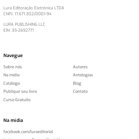
Lura Editoração Eletrônica LTDA
CNPJ: 17.671.302/0001-94
LURA PUBLISHING LLC
EIN: 35-2692771
Navegue
Sobre nós
Autores
Na mídia
Antologias
Catálogo
Blog
Publique seu livro
Contato
Curso Gratuito
Na mídia
facebook.com/
luraeditorial