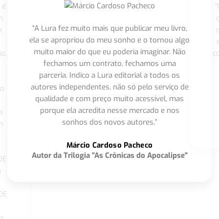
 é
"
m
“A Lura fez muito mais que publicar meu livro,
m
ela se apropriou do meu sonho e o tornou algo
muito maior do que eu poderia imaginar. Não
o,
c
fechamos um contrato, fechamos uma
parceria. Indico a Lura editorial a todos os
autores independentes, não só pelo serviço de
co
qualidade e com preço muito acessível, mas
porque ela acredita nesse mercado e nos
a
sonhos dos novos autores.”
m
o
Márcio Cardoso Pacheco
Autor da Trilogia "As Crônicas do Apocalipse"
DE
a
DE
os