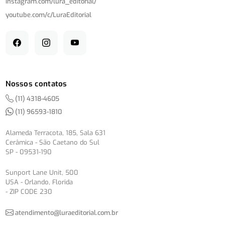
instagram.com/
lura_editorial/
youtube.com/
c/
LuraEditorial
Nossos contatos
(11) 4318-4605
(11) 96593-1810
Alameda Terracota, 185, Sala 631
Cerâmica - São Caetano do Sul
SP - 09531-190
Sunport Lane Unit, 500
USA - Orlando, Florida
- ZIP CODE 230
atendimento@luraeditorial.com.br