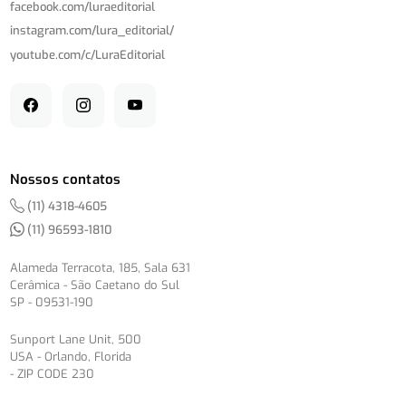
facebook.com/
luraeditorial
instagram.com/
lura_editorial/
youtube.com/
c/
LuraEditorial
Nossos contatos
(11) 4318-4605
(11) 96593-1810
Alameda Terracota, 185, Sala 631
Cerâmica - São Caetano do Sul
SP - 09531-190
Sunport Lane Unit, 500
USA - Orlando, Florida
- ZIP CODE 230