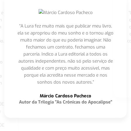
 é
"
m
“A Lura fez muito mais que publicar meu livro,
m
ela se apropriou do meu sonho e o tornou algo
muito maior do que eu poderia imaginar. Não
o,
c
fechamos um contrato, fechamos uma
parceria. Indico a Lura editorial a todos os
autores independentes, não só pelo serviço de
co
qualidade e com preço muito acessível, mas
porque ela acredita nesse mercado e nos
a
sonhos dos novos autores.”
m
o
Márcio Cardoso Pacheco
Autor da Trilogia "As Crônicas do Apocalipse"
DE
a
DE