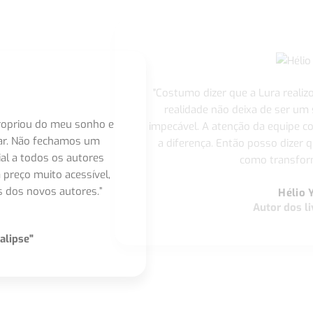
"Costumo dizer que a Lura realiz
realidade não deixa de ser um
apropriou do meu sonho e
impecável. A atenção da equipe 
nar. Não fechamos um
a diferença. Então posso dizer q
ial a todos os autores
como transform
 preço muito acessível,
 dos novos autores.”
Hélio 
Autor dos li
alipse"