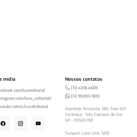
a mídia
Nossos contatos
(11) 4318-4605
acebook.com/
luraeditorial
(11) 96593-1810
nstagram.com/
lura_editorial/
outube.com/
c/
LuraEditorial
Alameda Terracota, 185, Sala 631
Cerâmica - São Caetano do Sul
SP - 09531-190
Sunport Lane Unit, 500