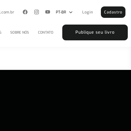
l.com.br
Login
Cadastro
Publique seu livro
G
SOBRE NÓS
CONTATO