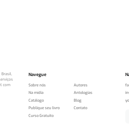
Brasil,
Navegue
N
serviços
el com
Sobre nós
Autores
f
Na mídia
Antologias
i
Catálogo
Blog
y
Publique seu livro
Contato
Curso Gratuito