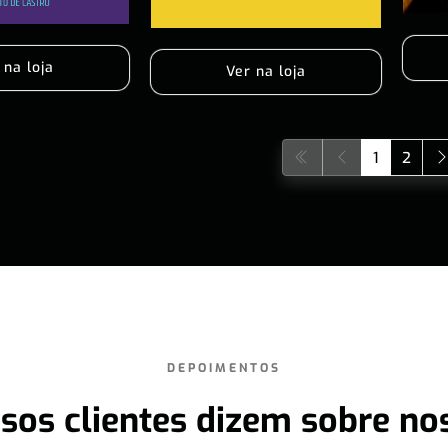
 na loja
Ver na loja
1
2
DEPOIMENTOS
sos clientes dizem sobre no