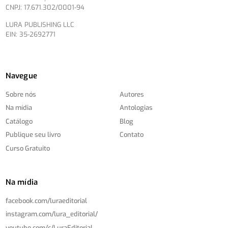
CNPJ: 17.671.302/0001-94
LURA PUBLISHING LLC
EIN: 35-2692771
Navegue
Sobre nós
Autores
Na mídia
Antologias
Catálogo
Blog
Publique seu livro
Contato
Curso Gratuito
Na mídia
facebook.com/
luraeditorial
instagram.com/
lura_editorial/
youtube.com/
c/
LuraEditorial