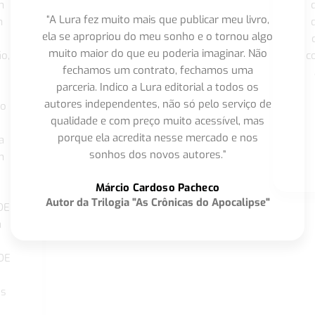
m
“A Lura fez muito mais que publicar meu livro,
m
ela se apropriou do meu sonho e o tornou algo
muito maior do que eu poderia imaginar. Não
o,
c
fechamos um contrato, fechamos uma
parceria. Indico a Lura editorial a todos os
autores independentes, não só pelo serviço de
co
qualidade e com preço muito acessível, mas
porque ela acredita nesse mercado e nos
a
sonhos dos novos autores.”
m
o
Márcio Cardoso Pacheco
Autor da Trilogia "As Crônicas do Apocalipse"
DE
a
DE
os