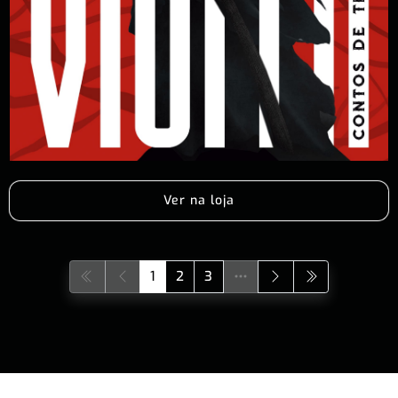
Ver na loja
1
2
3