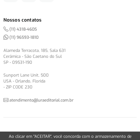
Nossos contatos
(11) 4318-4605
(11) 96593-1810
Alameda Terracota, 185, Sala 631
Cerâmica - São Caetano do Sul
SP - 09531-190
Sunport Lane Unit, 500
USA - Orlando, Florida
- ZIP CODE 230
atendimento@luraeditorial.com.br
© Copyright 2012-2026 -
Política de Privacidade
Ao clicar em "ACEITAR", você concorda com o armazenamento de