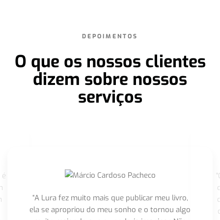
DEPOIMENTOS
O que os nossos clientes
dizem sobre nossos
serviços
 é
"
m
“A Lura fez muito mais que publicar meu livro,
m
ela se apropriou do meu sonho e o tornou algo