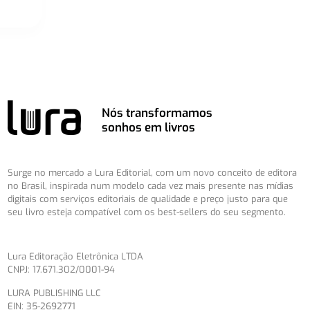
Nós transformamos
sonhos em livros
Surge no mercado a Lura Editorial, com um novo conceito de editora
no Brasil, inspirada num modelo cada vez mais presente nas mídias
digitais com serviços editoriais de qualidade e preço justo para que
seu livro esteja compatível com os best-sellers do seu segmento.
Lura Editoração Eletrônica LTDA
CNPJ: 17.671.302/0001-94
LURA PUBLISHING LLC
EIN: 35-2692771