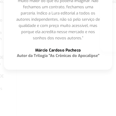
muito maior do que eu poderia imaginar. Não
o,
c
fechamos um contrato, fechamos uma
parceria. Indico a Lura editorial a todos os
autores independentes, não só pelo serviço de
co
qualidade e com preço muito acessível, mas
porque ela acredita nesse mercado e nos
a
sonhos dos novos autores.”
m
o
Márcio Cardoso Pacheco
Autor da Trilogia "As Crônicas do Apocalipse"
DE
a
DE
os