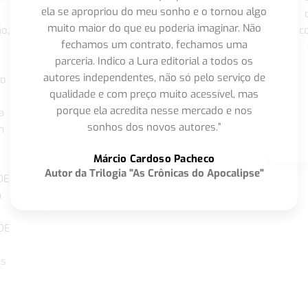
ela se apropriou do meu sonho e o tornou algo
muito maior do que eu poderia imaginar. Não
o,
c
fechamos um contrato, fechamos uma
parceria. Indico a Lura editorial a todos os
autores independentes, não só pelo serviço de
co
qualidade e com preço muito acessível, mas
porque ela acredita nesse mercado e nos
a
sonhos dos novos autores.”
m
o
Márcio Cardoso Pacheco
Autor da Trilogia "As Crônicas do Apocalipse"
DE
a
DE
os