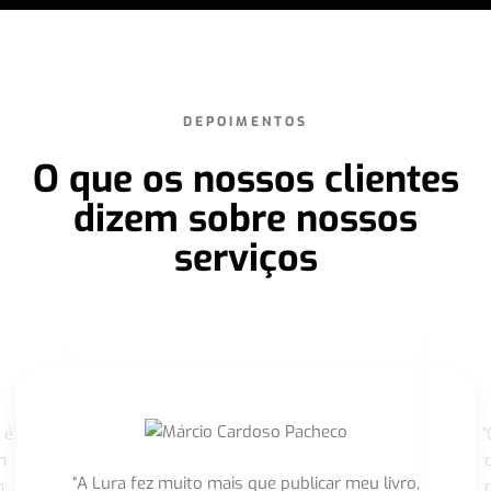
DEPOIMENTOS
O que os nossos clientes
dizem sobre nossos
serviços
 é
"
m
“A Lura fez muito mais que publicar meu livro,
m