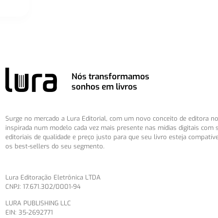
Nós transformamos
sonhos em livros
Surge no mercado a Lura Editorial, com um novo conceito de editora no 
inspirada num modelo cada vez mais presente nas mídias digitais com 
editoriais de qualidade e preço justo para que seu livro esteja compatív
os best-sellers do seu segmento.
Lura Editoração Eletrônica LTDA
CNPJ: 17.671.302/0001-94
LURA PUBLISHING LLC
EIN: 35-2692771