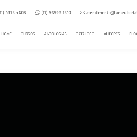
11) 4318-4605
(11) 96593-1810
atendimento@luraeditoria
HOME
CURSOS
ANTOLOGIAS
CATÁLOGO
AUTORES
BLO