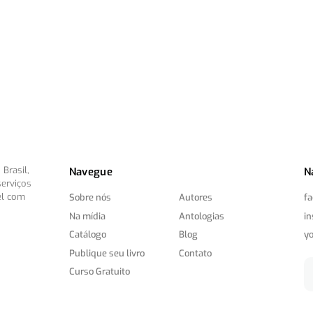
Brasil,
Navegue
N
serviços
el com
Sobre nós
Autores
f
Na mídia
Antologias
i
Catálogo
Blog
y
Publique seu livro
Contato
Curso Gratuito