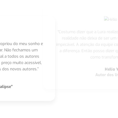
"Costumo dizer que a Lura realiz
realidade não deixa de ser um
apropriou do meu sonho e
impecável. A atenção da equipe 
nar. Não fechamos um
a diferença. Então posso dizer q
ial a todos os autores
como transform
 preço muito acessível,
 dos novos autores.”
Hélio 
Autor dos li
alipse"