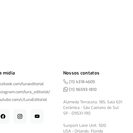
a mídia
Nossos contatos
(11) 4318-4605
acebook.com/
luraeditorial
(11) 96593-1810
nstagram.com/
lura_editorial/
outube.com/
c/
LuraEditorial
Alameda Terracota, 185, Sala 631
Cerâmica - São Caetano do Sul
SP - 09531-190
Sunport Lane Unit, 500
USA - Orlando, Florida