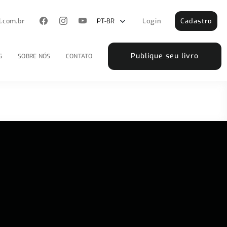
l.com.br
Login
Cadastro
Publique seu livro
G
SOBRE NÓS
CONTATO